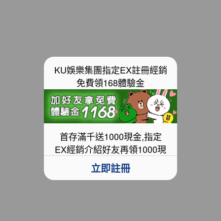
理
如何玩免費麻將連線
想
要完成一個麻將連線板，您必須移除所有的牌。您可
的
以通過在棋盤外邊緣附近或周圍發現對並單擊它們來
選
刪除瓷磚。您必須在底部的計時器用完之前執行此操
KU娛樂集團指定EX註冊經銷
作。
擇
免費領168體驗金
如果您在任何時候遇到困難，您可以使用五個可用提
示之一來為您指明正確的方向。總共有 12 個難度級
別可供玩。
首存滿千送1000現金,指定
如果您在個人電腦或任何其他電子遊戲設備上玩免費
EX經銷介紹好友再領1000現
麻將連線，通常會有計時器功能，為了贏得遊戲，您
金
應該在給定的時間內完成它。設計精美的圖形和佈局
立即註冊
您可以使用我們的智能免費提示可以打開/關閉的聲
音，解決迷人的任務和謎題，這個遊戲有手機和PC
的支持，挑戰你的朋友和家人，讓他們參與它麻將連
線的風格僅在一個方面有所不同；在這裡，您必須通