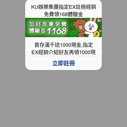
KU娛樂集團指定EX註冊經銷
免費領168體驗金
首存滿千送1000現金,指定
EX經銷介紹好友再領1000現
金
立即註冊
會命中老虎機更重要。在最好的slot機台遊戲是帶有波動